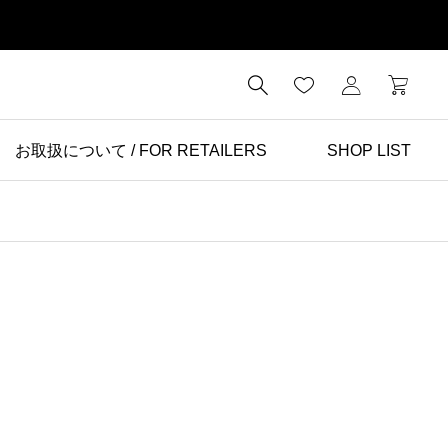

お取扱について / FOR RETAILERS
SHOP LIST
ランとサステナビリテ
ィ

hyloが大切にしているこ
と