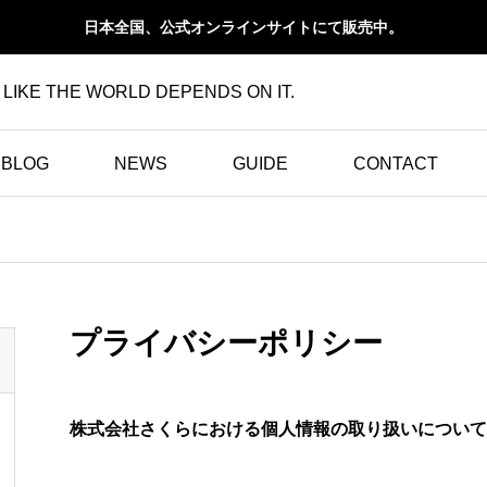
日本全国、公式オンラインサイトにて販売中。
 LIKE THE WORLD DEPENDS ON IT.
BLOG
NEWS
GUIDE
CONTACT
ランとサステナビリテ
ィ
h
カーボンフットプリント
プライバシーポリシー
 S
を34%削減。 CleanTec
イ
h™が実現する、ランニ
ングシューズ「hylo AXI
株式会社さくらにおける個人情報の取り扱いについて
S」