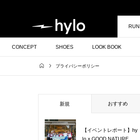
RUN
CONCEPT
SHOES
LOOK BOOK


プライバシーポリシー
イベント

出す。hylo
【イベントレポート】
CS 、待望の日
ylo × GOOD NATURE
おすすめ
新規
イベントを開
TATION プロギング
！
ベント
【イベントレポート】hy
lo × GOOD NATURE ST