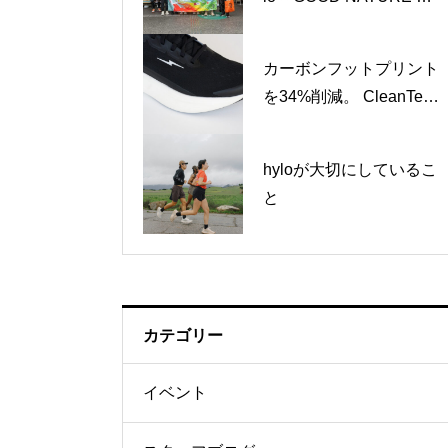
ATION プロギングイベ
ント
カーボンフットプリント
を34%削減。 CleanTech
™が実現する、ランニン
グシューズ「hylo AXI
hyloが大切にしているこ
S」
と
カテゴリー
イベント